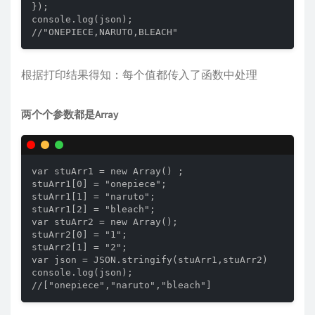
}); 

console.log(json); 

//"ONEPIECE,NARUTO,BLEACH"
根据打印结果得知：每个值都传入了函数中处理
两个个参数都是Array
var stuArr1 = new Array() ; 

stuArr1[0] = "onepiece"; 

stuArr1[1] = "naruto"; 

stuArr1[2] = "bleach"; 

var stuArr2 = new Array(); 

stuArr2[0] = "1"; 

stuArr2[1] = "2"; 

var json = JSON.stringify(stuArr1,stuArr2)

console.log(json);

//["onepiece","naruto","bleach"] 