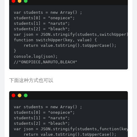
var students = new Array() ; 

students[0] = "onepiece"; 

students[1] = "naruto"; 

students[2] = "bleach"; 

var json = JSON.stringify(students,switchUpper); 

function switchUpper(key, value) { 

    return value.toString().toUpperCase(); 

} 

console.log(json); 

//"ONEPIECE,NARUTO,BLEACH"
下面这种方式也可以
var students = new Array() ; 

students[0] = "onepiece"; 

students[1] = "naruto"; 

students[2] = "bleach"; 

var json = JSON.stringify(students,function(key, va
    return value.toString().toUpperCase(); 
