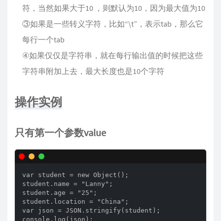
符，当然如果大于10 ，则默认为10，因为最大值为10
③如果是一些转义字符，比如“\t”，表示tab，那么它
每行一个tab
④如果仅仅是字符串，就在每行输出值的时候把这些
字符串附加上去，最大长度也是10个字符
操作实例
只有第一个参数value
var student = new Object(); 

student.name = "Lanny"; 

student.age = "25"; 

student.location = "China"; 

var json = JSON.stringify(student); 

console.log(json); 
