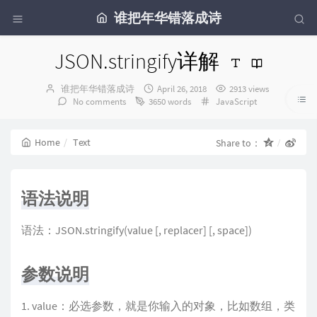
谁把年华错落成诗
JSON.stringify详解
Author：
发
谁把年华错落成诗
April 26, 2018
2913 views
布
Categories：
No comments
3650 words
JavaScript
时
间：
Home
Text
Share to：
语法说明
语法：JSON.stringify(value [, replacer] [, space])
参数说明
value：必选参数，就是你输入的对象，比如数组，类