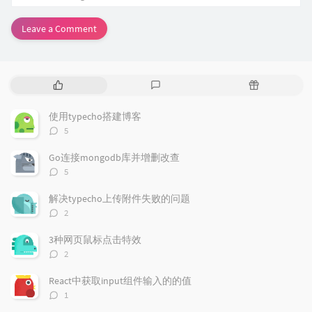
Leave a Comment
P
L
R
o
a
a
p
t
n
使用typecho搭建博客
u
e
d
评
5
l
s
o
论
a
t
m
数：
Go连接mongodb库并增删改查
r
c
a
评
5
a
o
r
论
r
数：
m
t
解决typecho上传附件失败的问题
t
m
i
评
2
i
e
c
论
数：
c
n
l
3种网页鼠标点击特效
l
t
e
评
2
e
论
s
s
数：
s
React中获取input组件输入的的值
评
1
论