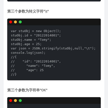
第三个参数为转义字符"\t"
var stuObj = new Object(); 

stuObj.id = "20122014001"; 

stuObj.name = "Tomy"; 

stuObj.age = 25; 

var json = JSON.stringify(stuObj,null,"\t");

console.log(json);

//{

//    "id": "20122014001",

//      "name": "Tomy",

//      "age": 25

//}
第三个参数为字符串"OK"