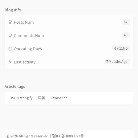
数：
Blog Info
Posts Num
67
Comments Num
48
Operating Days
8 Y 116 D
Last activity
7 Mouths Ago
Article tags
JSON.stringify
详解
JavaScript
© 2026 All rights reserved.
| 鄂ICP备18008823号