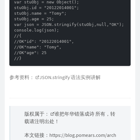
var stuObj = new Object(); 

stuObj.id = "20122014001"; 

stuObj.name = "Tomy"; 

stuObj.age = 25; 

var json = JSON.stringify(stuObj,null,"OK");

console.log(json);

//{

//OK"id": "20122014001",

//OK"name": "Tomy",

//OK"age": 25

//}
参考资料：
JSON.stringify 语法实例讲解
版权属于：
谁把年华错落成诗
所有，转
载请注明出处！
本文链接：
https://blog.pomears.com/arch