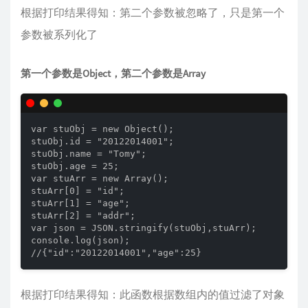
根据打印结果得知：第二个参数被忽略了，只是第一个
参数被系列化了
第一个参数是Object，第二个参数是Array
var stuObj = new Object(); 

stuObj.id = "20122014001"; 

stuObj.name = "Tomy"; 

stuObj.age = 25; 

var stuArr = new Array(); 

stuArr[0] = "id"; 

stuArr[1] = "age"; 

stuArr[2] = "addr"; 

var json = JSON.stringify(stuObj,stuArr); 

console.log(json);

//{"id":"20122014001","age":25}
根据打印结果得知：此函数根据数组内的值过滤了对象