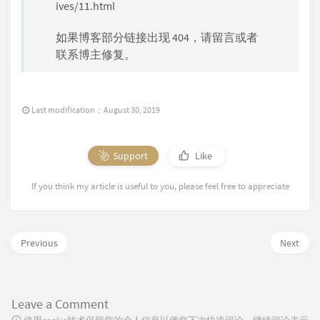
ives/11.html
如果博客部分链接出现 404，请留言或者
联系博主修复。
Last modification：August 30, 2019
Support
Like
If you think my article is useful to you, please feel free to appreciate
Previous
Next
Leave a Comment