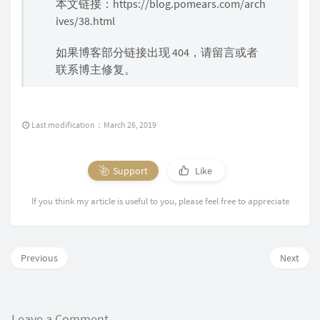
本文链接：
https://blog.pomears.com/arch
ives/38.html
如果博客部分链接出现 404，请留言或者
联系博主修复。
Last modification：March 26, 2019
Support
Like
If you think my article is useful to you, please feel free to appreciate
Previous
Next
Leave a Comment