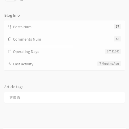
论
数：
Blog Info
Posts Num
67
Comments Num
48
Operating Days
8 Y 115 D
Last activity
7 Mouths Ago
Article tags
更换源