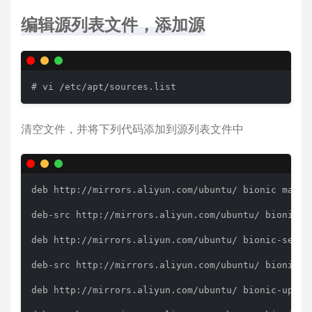
编辑源列表文件，添加源
# vi /etc/apt/sources.list
清空文件，并将下列代码添加到源列表文件中
deb http://mirrors.aliyun.com/ubuntu/ bionic main r
deb-src http://mirrors.aliyun.com/ubuntu/ bionic m
deb http://mirrors.aliyun.com/ubuntu/ bionic-secur
deb-src http://mirrors.aliyun.com/ubuntu/ bionic-s
deb http://mirrors.aliyun.com/ubuntu/ bionic-updat