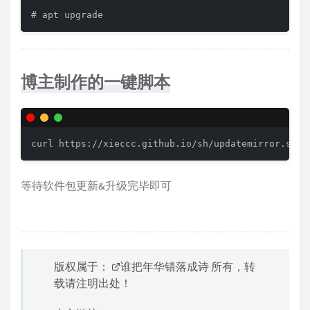
# apt upgrade
博主制作的一键脚本
curl https://xieccc.github.io/sh/updatemirror.sh |
等待软件包更新&升级完毕即可
版权属于：
谁把年华错落成诗
所有，转
载请注明出处！