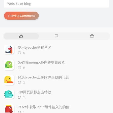
Leave a Comment
P
L
R
o
a
a
p
t
n
使用typecho搭建博客
u
e
d
评
5
l
s
o
论
a
t
m
数：
Go连接mongodb库并增删改查
r
c
a
评
5
a
o
r
论
r
数：
m
t
解决typecho上传附件失败的问题
t
m
i
评
2
i
e
c
论
数：
c
n
l
3种网页鼠标点击特效
l
t
e
评
2
e
论
s
s
数：
s
React中获取input组件输入的的值
评
1