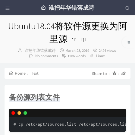
谁把年华错落成诗
Ubuntu18.04将软件源更换为阿
里源
Author：
发
谁把年华错落成诗
March 23, 2019
2424 views
布
Categories：
No comments
1286 words
Linux
时
间：
Home
Text
Share to：
备份源列表文件
# cp /etc/apt/sources.list /etc/apt/sources.list.b