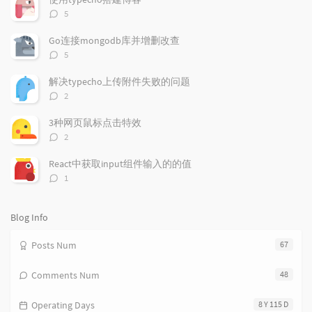
u
e
d
评
5
l
s
o
论
a
t
m
数：
Go连接mongodb库并增删改查
r
c
a
评
5
a
o
r
论
r
数：
m
t
解决typecho上传附件失败的问题
t
m
i
评
2
i
e
c
论
数：
c
n
l
3种网页鼠标点击特效
l
t
e
评
2
e
论
s
s
数：
s
React中获取input组件输入的的值
评
1
论
数：
Blog Info
Posts Num
67
Comments Num
48
Operating Days
8 Y 115 D