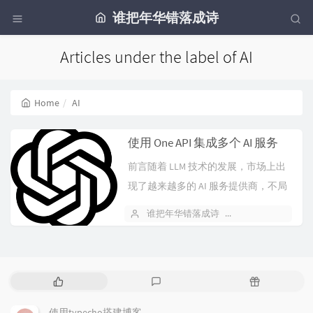
谁把年华错落成诗
Articles under the label of AI
Home
AI
使用 One API 集成多个 AI 服务
前言随着 LLM 技术的发展，市场上出
现了越来越多的 AI 服务提供商，不局
限于 OpenAI， DeepSeek 等。由于不
谁把年华错落成诗
February 21, 2025
同公司的技术差异，所提供的接...
P
L
R
o
a
a
p
t
n
使用typecho搭建博客