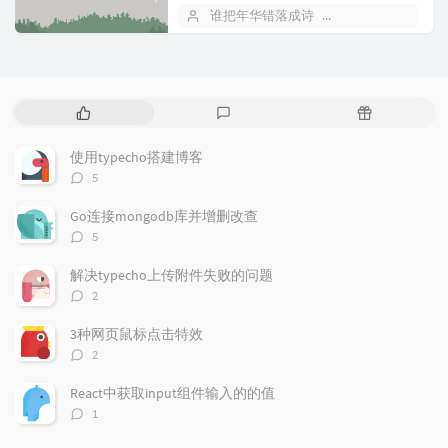
令：n //会列出所有安装的版本供你切
谁把年华错落成诗
April 23, 2018
换 n lates...
P
L
R
o
a
a
p
t
n
使用typecho搭建博客
u
e
d
评
5
l
s
o
论
a
t
m
数：
Go连接mongodb库并增删改查
r
c
a
评
5
a
o
r
论
r
数：
m
t
解决typecho上传附件失败的问题
t
m
i
评
2
i
e
c
论
数：
c
n
l
3种网页鼠标点击特效
l
t
e
评
2
e
论
s
s
数：
s
React中获取input组件输入的的值
评
1
论
数：