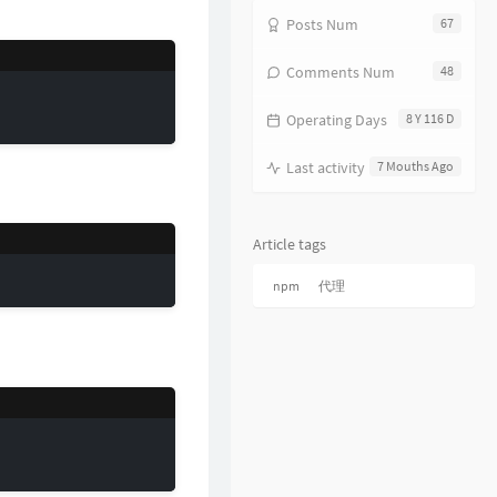
Posts Num
67
14
Just A Dream
Nelly
15
离开我的依赖
王艳薇
Comments Num
48
16
Beautiful Reason
Michael Schulte
Operating Days
8 Y 116 D
17
命运
家家
18
LAST TEXT
Jake Miller
Last activity
7 Mouths Ago
19
九万字
黄诗扶
20
情弦
丛琳潼elf
Article tags
21
La La Love
Ivi Adamou
npm
代理
22
Let Me Go
Young London
23
American Girl
Bonnie McKee
24
Unbelievable
Owl City / Hanson
25
Million Days
SABAI / Hoang / Ridgely
26
我的名字
焦迈奇
27
不知所措
王靖雯