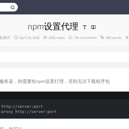
npm设置代理
发
落成诗
April 23, 2018
2602 views
No comments
388 words
布
时
间：
服务器，则需要给npm设置打理，否则无法下载程序包
 http://server:port

-proxy http://server:port
码，则可以