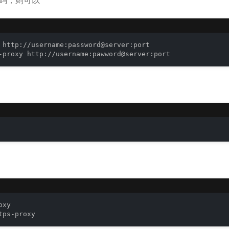
 http://username:password@server:port

-proxy http://username:pawword@server:port
xy

tps-proxy