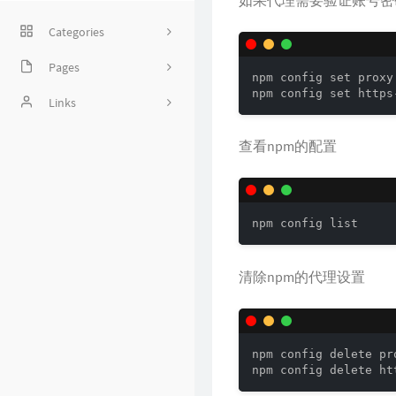
Categories
Pages
3
npm config set proxy
npm config set https
碎碎念
Links
12
时光剪影
CRPER
31
查看npm的配置
留言板
听风是风
10
挚诚
曦语
11
npm config list
林阿三
清除npm的代理设置
南广轩主
太阳以西
npm config delete pro
npm config delete ht