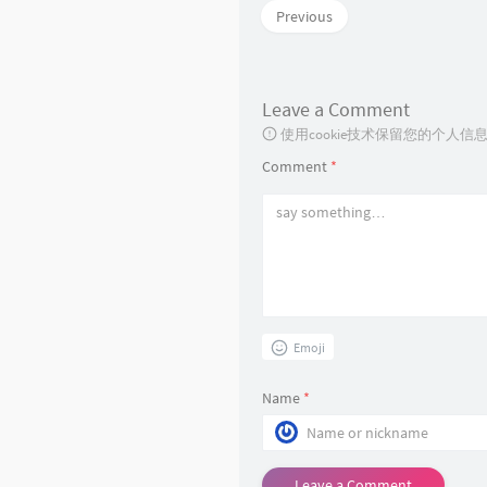
Previous
Leave a Comment
使用cookie技术保留您的个人
Comment
*
Emoji
Name
*
Leave a Comment