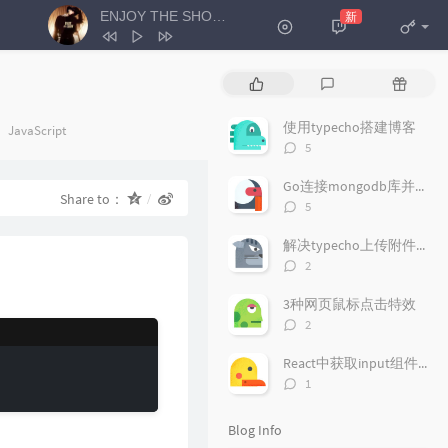
ENJOY THE SHOW
新
- HENRY刘宪华
1
ENJOY THE SHOW
HENRY刘宪华
P
L
R
2
你曾是少年
S.H.E
o
a
a
p
t
n
使用typecho搭建博客
Categories：
JavaScript
3
我很想见见你
z阿康
u
e
d
评
5
l
s
o
4
雨过后的风景
Dizzy Dizzo (蔡诗芸)
论
a
数：
t
m
Go连接mongodb库并增删改查
5
你像风一样出现
玉芬
Share to：
r
c
a
评
5
a
o
r
论
6
一万个不舍
杨不乖
数：
r
m
t
解决typecho上传附件失败的问题
7
冬眠
司南
t
m
i
评
2
i
论
e
c
8
雨爱
真栗
数：
c
n
l
3种网页鼠标点击特效
9
圣诞星
大力滴滴滴
l
t
e
评
2
论
e
s
s
10
冷空气
HENRY刘宪华
数：
s
React中获取input组件输入的的值
11
青丝
时光胶囊
评
1
论
12
江湖之间
曹雨航 / 朝歌夜弦
数：
Blog Info
13
如果爱忘了
戚薇