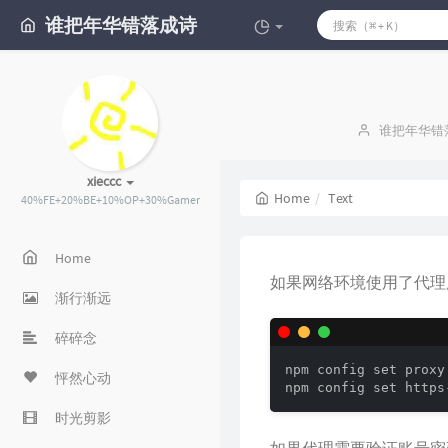
谁把年华错落成诗
Author：
谁把年华错
xieccc
Home
Text
40%FE+20%BE+10%OP+30%Gamer
Home
如果网络环境使用了代理
渐行渐远
碎碎念
npm config set proxy
怦然心动
npm config set https
时光剪影
如果代理需要验证账号密