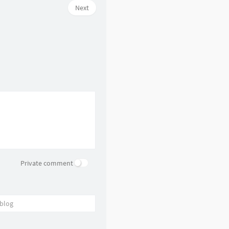
Next
43
Try
Colbie Caillat
44
给我一个理由忘记
A-Lin
45
By Your Side
Jonas Blue / RAYE
46
U Make Me Wanna
Blue
47
空心
光泽
48
하루하루
BIGBANG
49
There is a will, there is a way
出羽良彰
50
来自天堂的魔鬼
咻咻满
51
怎样
戴佩妮
52
专属天使
Tank
Private comment
53
给未来的自己
梁静茹
54
忘记时间
胡歌
55
还是分开
张叶蕾
56
那么爱你为什么
黄品源 / 莫文蔚