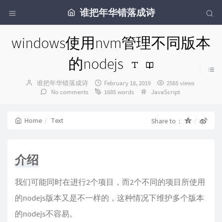
谁把年华错落成诗
windows使用nvm管理不同版本
的nodejs
Author：
发
谁把年华错落成诗
February 18, 2019
2565 views
布
Categories：
No comments
1685 words
JavaScript
时
间：
Home
Text
Share to：
介绍
我们可能同时在进行2个项目，而2个不同的项目所使用
的nodejs版本又是不一样的，这种情况下维护多个版本
的nodejs不容易。