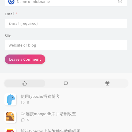
🎲
Email
*
Site
Leave a Comment
P
L
R
o
a
a
p
t
n
使用typecho搭建博客
u
e
d
评
5
l
s
o
论
a
t
m
数：
Go连接mongodb库并增删改查
r
c
a
评
5
a
o
r
论
r
数：
m
t
解决typecho上传附件失败的问题