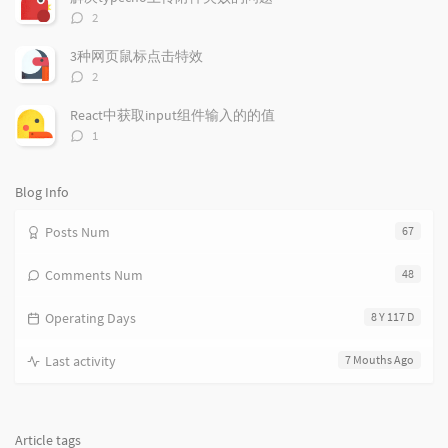
t
m
i
评
2
i
e
c
论
数：
c
n
l
3种网页鼠标点击特效
l
t
e
评
2
e
论
s
s
数：
s
React中获取input组件输入的的值
评
1
论
数：
Blog Info
Posts Num
67
Comments Num
48
Operating Days
8 Y 117 D
Last activity
7 Mouths Ago
Article tags