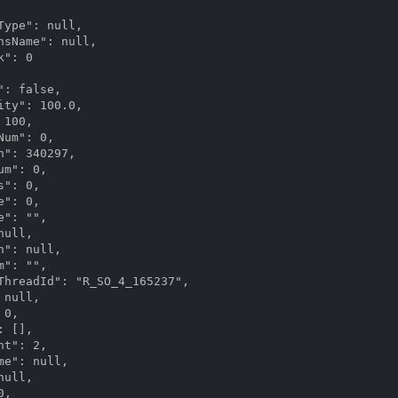
ype": null,

nsName": null,

": 0

: false,

ty": 100.0,

100,

um": 0,

": 340297,

m": 0,

": 0,

": 0,

": "",

ull,

": null,

": "",

ThreadId": "R_SO_4_165237",

null,

0,

 [],

t": 2,

e": null,

ull,

,
