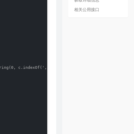
获取详细信息
28
Shivers
Ed Sheeran
相关公用接口
29
Someone You Loved
Lewis Capaldi
30
DON'T BE AFRAID
Elliott Yamin
31
2002
Anne-Marie
32
失忆
吕口口
33
Re:make
ONE OK ROCK
34
天亮以前说再见
何野
ing(0, c.indexOf(','))}.mp3`

35
I Wanna Be
eRok
36
I Stay In Love
Mariah Carey
37
Red
Taylor Swift
38
Love Story
Taylor Swift
39
Look At Me Now
Charlie Puth
40
Beautiful World
Westlife
41
I Just Wanna Run
The Downtown Fiction
42
Crush
David Archuleta