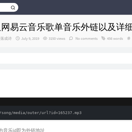
取网易云音乐歌单音乐外链以及详
发
错落成诗
July 9, 2019
3150 views
No comments
456 words
布
时
间：
/song/media/outer/url?id=165237.mp3
为音乐id即为外链地址