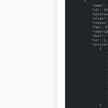
        {

            "name": 
            "id": 165
            "position
            "alias": 
            "status":
            "fee": 8,
            "copyrigh
            "disc": "
            "no": 1,

            "artists"
                {

                   
                    "
                    "
                    
                    
                    
                    
                    
                    "
                    "
                    
                    
                }
