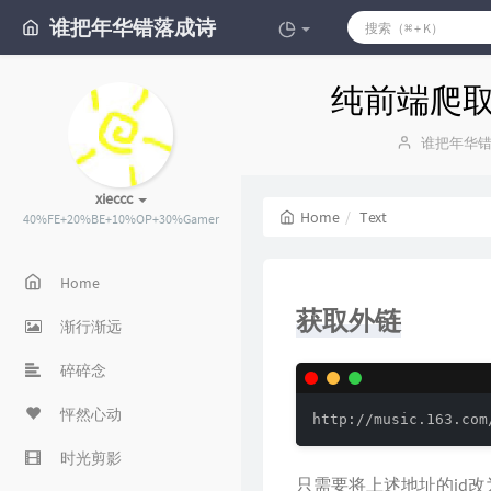
谁把年华错落成诗
纯前端爬
Author：
谁把年华
xieccc
Home
Text
40%FE+20%BE+10%OP+30%Gamer
Home
获取外链
渐行渐远
碎碎念
怦然心动
http://music.163.com
时光剪影
只需要将上述地址的id改