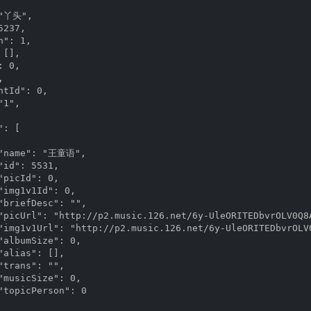
"丫头",

237,

": 1,

[],

 0,



tId": 0,

1",

: [

 "name": "王童语",

id": 5531,

picId": 0,

"img1v1Id": 0,

"briefDesc": "",

"picUrl": "http://p2.music.126.net/6y-UleORITEDbvrOLV0Q8A
"img1v1Url": "http://p2.music.126.net/6y-UleORITEDbvrOLV0
"albumSize": 0,

alias": [],

trans": "",

"musicSize": 0,

"topicPerson": 0
