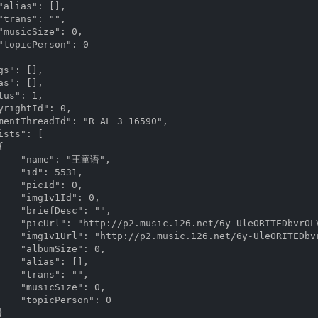
alias": [],

trans": "",

"musicSize": 0,

"topicPerson": 0

s": [],

s": [],

us": 1,

yrightId": 0,

mentThreadId": "R_AL_3_16590",

sts": [



     "name": "王童语",

    "id": 5531,

    "picId": 0,

    "img1v1Id": 0,

    "briefDesc": "",

    "picUrl": "http://p2.music.126.net/6y-UleORITEDbvrOLV
    "img1v1Url": "http://p2.music.126.net/6y-UleORITEDbvr
    "albumSize": 0,

    "alias": [],

    "trans": "",

    "musicSize": 0,

    "topicPerson": 0


