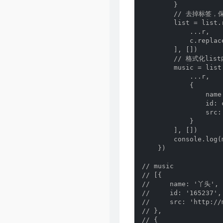
        }

        // 去掉标签，
        list = list.
            ...r,

            c.replac
        ], [])

        // 格式化l
        music = list
            ...r,

            {

                name
                id: 
                src:
            }

        ], [])

        console.log(m
    })

// music

// [{

//     name: '丫头',

//     id: '165237',

//     src: 'http://
// },

// {
