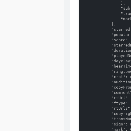
                ],

                "subT
                "tra
                "mark
            },

            "starred"
            "populari
            "score": 
            "starredN
            "duration
            "playedNu
            "dayPlays
            "hearTime
            "ringtone
            "crbt": n
            "audition
            "copyFrom
            "comment
            "rtUrl": 
            "ftype": 
            "rtUrls":
            "copyrigh
            "transNam
            "sign": n
            "mark": 0