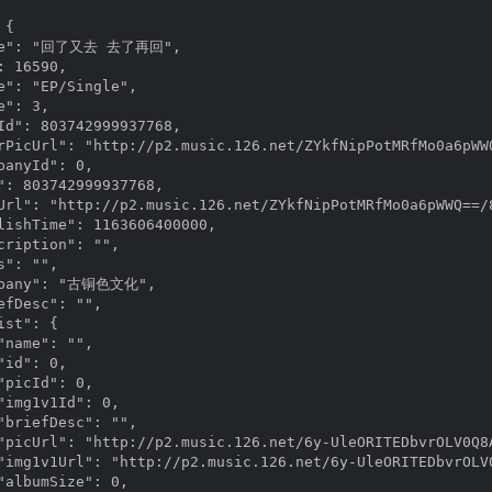
{

ame": "回了又去 去了再回",

 16590,

e": "EP/Single",

": 3,

Id": 803742999937768,

rPicUrl": "http://p2.music.126.net/ZYkfNipPotMRfMo0a6pWWQ
anyId": 0,

": 803742999937768,

Url": "http://p2.music.126.net/ZYkfNipPotMRfMo0a6pWWQ==/8
lishTime": 1163606400000,

cription": "",

": "",

mpany": "古铜色文化",

fDesc": "",

st": {

name": "",

id": 0,

picId": 0,

"img1v1Id": 0,

"briefDesc": "",

"picUrl": "http://p2.music.126.net/6y-UleORITEDbvrOLV0Q8A
"img1v1Url": "http://p2.music.126.net/6y-UleORITEDbvrOLV0
"albumSize": 0,
