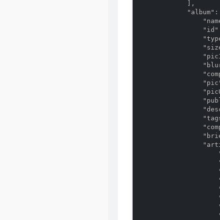
            ],

            "album": 
                "n
                "id":
                "typ
                "size
                "pic
                "blu
                "comp
                "pic
                "pic
                "pub
                "des
                "tags
                "co
                "brie
                "arti
                    "
                    "
                    "
                    
                    
                    
                    
                    