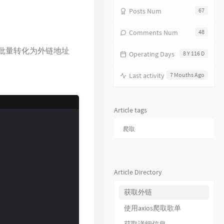
Posts Num
67
14
Just A Dream
Nelly
15
离开我的依赖
王艳薇
Comments Num
48
16
Beautiful Reason
Michael Schulte
批量转化为外链地址
Operating Days
8 Y 116 D
17
命运
家家
18
LAST TEXT
Jake Miller
Last activity
7 Mouths Ago
19
九万字
黄诗扶
20
情弦
丛琳潼elf
Article tags
21
La La Love
Ivi Adamou
爬取
22
Let Me Go
Young London
23
American Girl
Bonnie McKee
24
Unbelievable
Owl City / Hanson
Article Directory
25
Million Days
获取外链
SABAI / Hoang / Ridgely
26
我的名字
焦迈奇
使用axios爬取歌单
27
不知所措
王靖雯