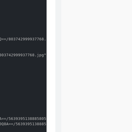
72
不是绿洲
双笙 (陈元汐)
73
一路生花
温奕心
74
Night Crusing(夜间巡航)
牛尾憲輔
75
潮汐(Natural)
IN-K / 安苏羽 / 傅梦彤
==/803742999937768.jpg",

76
我会等
承桓
77
友情岁月
03742999937768.jpg",

Faye 詹雯婷 / 黄旭 / 王以太
78
着眼
双笙 (陈元汐)
79
诀爱
Faye 詹雯婷
80
Lydia
F.I.R.飞儿乐团
81
你的微笑
F.I.R.飞儿乐团
82
雨樱花
F.I.R.飞儿乐团
83
王招君 (你看你拉住我的模样)
任素汐
84
红色高跟鞋
蔡健雅
==/5639395138885805.jpg",

Q8A==/5639395138885805.jpg",

85
忘了
周林枫