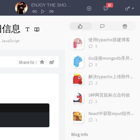
ENJOY THE SHOW
新
- HENRY刘宪华
1
ENJOY THE SHOW
HENRY刘宪华
细信息
P
L
R
2
你曾是少年
S.H.E
o
a
a
p
t
n
使用typecho搭建博客
Categories：
JavaScript
3
我很想见见你
z阿康
u
e
d
评
5
l
s
o
4
雨过后的风景
Dizzy Dizzo (蔡诗芸)
论
a
数：
t
m
Go连接mongodb库并增删改查
5
你像风一样出现
玉芬
Share to：
r
c
a
评
5
a
o
r
论
6
一万个不舍
杨不乖
数：
r
m
t
解决typecho上传附件失败的问题
7
冬眠
司南
t
m
i
评
2
i
论
e
c
8
雨爱
真栗
数：
c
n
l
3种网页鼠标点击特效
9
圣诞星
大力滴滴滴
l
t
e
评
2
论
e
s
s
10
冷空气
HENRY刘宪华
数：
s
React中获取input组件输入的的值
11
青丝
时光胶囊
评
1
论
12
江湖之间
曹雨航 / 朝歌夜弦
数：
Blog Info
13
如果爱忘了
戚薇