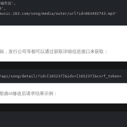
的城市后',

',

music.163.com/song/media/outer/url?id=863492743.mp3'

辑，发行公司等都可以通过获取详细信息接口来获取：
/api/song/detail/?id=[165237]&ids=[165237]&csrf_token=
的歌曲id修改后请求结果示例：