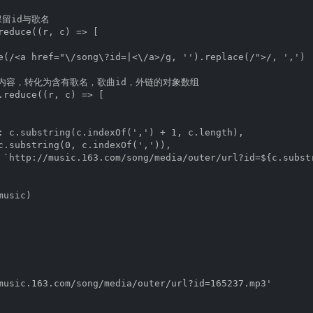
保留id与歌名

reduce((r, c) => [

e(/<a href="\/song\?id=|<\/a>/g, '').replace(/">/, ',')

ist内容，转化为含有歌名，歌曲id，外链的对象数组

.reduce((r, c) => [

: c.substring(c.indexOf(',') + 1, c.length),

c.substring(0, c.indexOf(',')),

 `http://music.163.com/song/media/outer/url?id=${c.substr
usic)

music.163.com/song/media/outer/url?id=165237.mp3'
