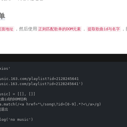
歌单
，然后使用
，
，
页面地址
正则匹配歌单的DOM元素
提取歌曲id与名字
ios'

ic.163.com/playlist?id=2128245641

usic.163.com/playlist?id=2128245641')

usic] = [[], []]

曲id的DOM结构

a.match(/<a href="\/song\?id=[0-9].*?<\/a>/g)

则退出

log('no music')
