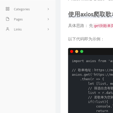
Categories
使用axios爬取
Pages
3
具体思路： 先
get到歌单
碎碎念
Links
12
以下代码即为示例：
时光剪影
CRPER
31
留言板
听风是风
10
挚诚
曦语
11
import axios from 'ax
林阿三
// 歌单地址：https://mus
axios.get('https://m
    .then(r => {

南广轩主
        let [list, m
        // 筛选出含有歌
太阳以西
        list = r.dat
        // 若歌单为空
        if(!list){

            console.
            return
