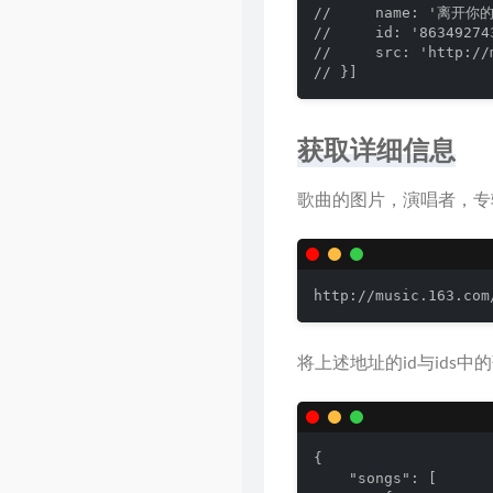
//     name: '离开你
//     id: '863492743
//     src: 'http://
获取详细信息
歌曲的图片，演唱者，专
http://music.163.com
将上述地址的id与ids中
{

    "songs": [
