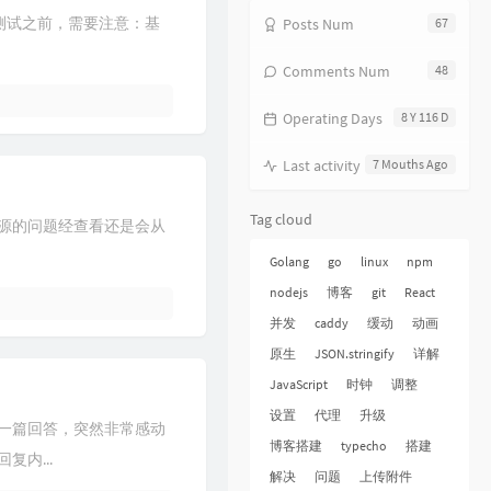
性能测试之前，需要注意：基
Posts Num
67
14
Just A Dream
Nelly
15
离开我的依赖
王艳薇
Comments Num
48
16
Beautiful Reason
Michael Schulte
Operating Days
8 Y 116 D
17
命运
家家
18
LAST TEXT
Jake Miller
Last activity
7 Mouths Ago
19
九万字
黄诗扶
Tag cloud
下载源的问题经查看还是会从
20
情弦
丛琳潼elf
Golang
go
linux
npm
21
La La Love
Ivi Adamou
nodejs
博客
git
React
22
Let Me Go
Young London
并发
caddy
缓动
动画
23
American Girl
Bonnie McKee
原生
JSON.stringify
详解
24
Unbelievable
Owl City / Hanson
JavaScript
时钟
调整
25
Million Days
设置
代理
升级
及一篇回答，突然非常感动
SABAI / Hoang / Ridgely
26
我的名字
焦迈奇
博客搭建
typecho
搭建
内...
27
不知所措
王靖雯
解决
问题
上传附件