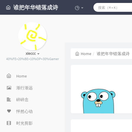
谁把年华错落成诗
xieccc
Home
谁把年华错落成诗
40%FE+20%BE+10%OP+30%Gamer
Home
渐行渐远
碎碎念
怦然心动
时光剪影