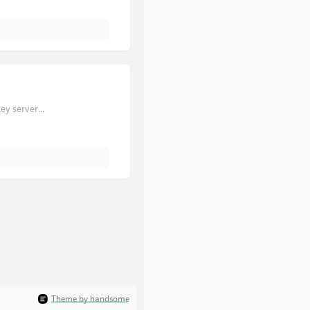
57
星座书上
许嵩
58
万有引力
汪苏泷
59
等一分钟
徐誉滕
60
不分手的恋爱
汪苏泷
61
贝多芬的悲伤
郑毅
y server...
62
雪
杜婧荧 / 王艺翔
63
老人与海
海鸣威 / 吴琼
64
听见下雨的声音
魏如昀
65
告白の夜
Ayasa绚沙
66
夜航星 (Night Voyager)
蔡明希-不才 / 三体宇宙
67
坏女孩
徐良 / 小凌
68
裹着心的光
林俊杰
69
如纱
鞠婧祎
70
我要闭上眼睛
李佳薇
Theme by handsome
71
都无瑕
双笙 (陈元汐)