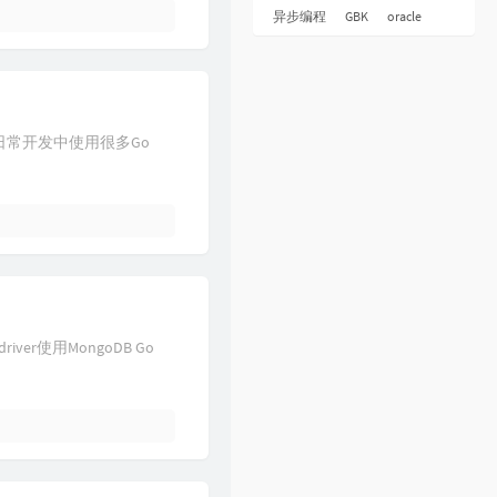
28
Shivers
Ed Sheeran
异步编程
GBK
oracle
29
Someone You Loved
Lewis Capaldi
30
DON'T BE AFRAID
Elliott Yamin
31
2002
Anne-Marie
在日常开发中使用很多Go
32
失忆
吕口口
33
Re:make
ONE OK ROCK
34
天亮以前说再见
何野
35
I Wanna Be
eRok
36
I Stay In Love
Mariah Carey
37
Red
Taylor Swift
driver使用MongoDB Go
38
Love Story
Taylor Swift
39
Look At Me Now
Charlie Puth
40
Beautiful World
Westlife
41
I Just Wanna Run
The Downtown Fiction
42
Crush
David Archuleta