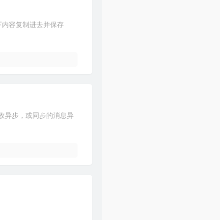
43
Try
Colbie Caillat
ervice将以下内容复制进去并保存
44
给我一个理由忘记
A-Lin
45
By Your Side
Jonas Blue / RAYE
46
U Make Me Wanna
Blue
47
空心
光泽
48
하루하루
BIGBANG
49
There is a will, there is a way
送与接收异步，或同步的消息异
出羽良彰
50
来自天堂的魔鬼
咻咻满
51
怎样
戴佩妮
52
专属天使
Tank
53
给未来的自己
梁静茹
54
忘记时间
胡歌
55
还是分开
张叶蕾
56
那么爱你为什么
黄品源 / 莫文蔚