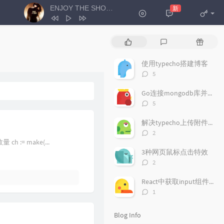
ENJOY THE SHOW
新
- HENRY刘宪华
1
ENJOY THE SHOW
HENRY刘宪华
P
L
R
2
你曾是少年
S.H.E
o
a
a
p
t
n
使用typecho搭建博客
3
我很想见见你
z阿康
u
e
d
评
5
l
s
o
4
雨过后的风景
Dizzy Dizzo (蔡诗芸)
论
a
数：
t
m
Go连接mongodb库并增删改查
5
你像风一样出现
玉芬
r
c
a
评
5
a
o
r
论
6
一万个不舍
杨不乖
数：
r
m
t
解决typecho上传附件失败的问题
7
冬眠
司南
t
m
i
评
2
i
论
e
c
ch := make(...
8
雨爱
真栗
数：
c
n
l
3种网页鼠标点击特效
9
圣诞星
大力滴滴滴
l
t
e
评
2
论
e
s
s
10
冷空气
HENRY刘宪华
数：
s
React中获取input组件输入的的值
11
青丝
时光胶囊
评
1
论
12
江湖之间
曹雨航 / 朝歌夜弦
数：
Blog Info
13
如果爱忘了
戚薇