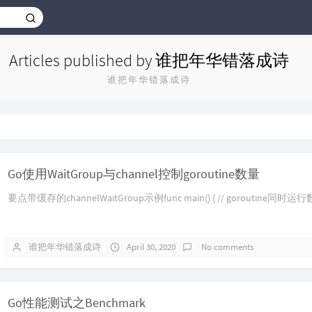
Articles published by 谁把年华错落成诗
谁把年华错落成诗
Go使用WaitGroup与channel控制goroutine数量
要点带缓存的channelWaitGroup示例func main() { // goroutine同时运行数量 
谁把年华错落成诗
April 30, 2020
No comments
Go性能测试之Benchmark