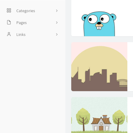
Categories
Pages
3
碎碎念
Links
12
时光剪影
CRPER
31
留言板
听风是风
10
挚诚
曦语
11
林阿三
南广轩主
太阳以西