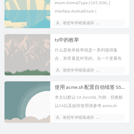
enum AnimalType { CAT, DOG, }
interface AnimalEnum {
[AnimalType.CAT]:...
谁把年华错落成诗
June 8, 2022
ts中的枚举
什么是枚举枚举就是一系列值得集
合，和常量是对等的。当一个变量有
几种可能的取值时，可以将它定义为
谁把年华错落成诗
June 8, 2022
枚举类型。通俗来说，枚举就是一个
对象的所有可能取值的集合在日...
使用 acme.sh 配置自动续签 SSL 证书
本文以默认 CA ZeroSSL 为例，切换默
认CA以及如何使用请参考 acme.sh
Wiki博主推荐使用 DNS 方式验证签发
谁把年华错落成诗
March 20, 2022
证书，简单快捷安装 a...