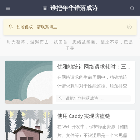
谁把年华错落成诗
如若侵权，请联系博主
时光荏苒，潺潺而去，试回首，思绪益绵幽。望之不尽，已是
千寻
优雅地统计网络请求耗时：三种方案深度解析与优化
在网络请求的生命周期中，精确地统
计请求耗时对于性能监控、瓶颈排查
和用户体验优化至关重要。本文将介
谁把年华错落成诗
January 8, 2026
绍三种主流的实现方案，从简单直接
到企业级实践，并提供经过优...
使用 Caddy 实现防盗链
在 Web 开发中，保护静态资源（如图
片、文件等）不被滥用是一个常见需