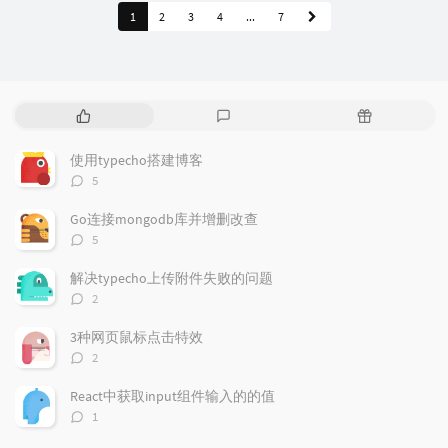
1
2
3
4
...
7
P
L
R
o
a
a
p
t
n
使用typecho搭建博客
u
e
d
评
5
l
s
o
论
a
t
m
数：
Go连接mongodb库并增删改查
r
c
a
评
5
a
o
r
论
r
数：
m
t
解决typecho上传附件失败的问题
t
m
i
评
2
i
e
c
论
数：
c
n
l
3种网页鼠标点击特效
l
t
e
评
2
e
论
s
s
数：
s
React中获取input组件输入的的值
评
1
论